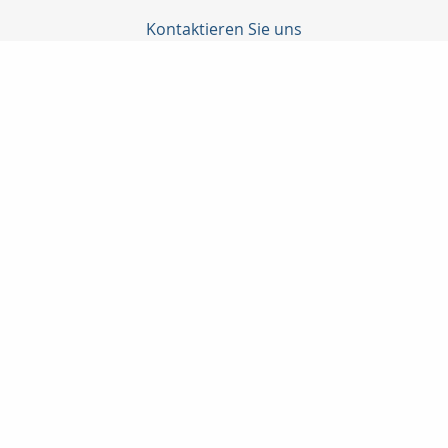
Kontaktieren Sie uns
Yazdjar Chako
Bergstr.42
32657 Lemgo
+495261/779660
+49177/2825408
+495261/779661
info@chako-versicherungsdienste.de
Nachricht schreiben
Startseite
Privat
Gewerbe