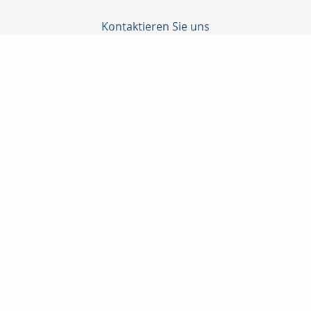
Kontaktieren Sie uns
Yazdjar Chako
Bergstr.42
32657 Lemgo
+495261/779660
+49177/2825408
+495261/779661
info@chako-versicherungsdienste.de
Nachricht schreiben
Startseite
Privat
Gewerbe