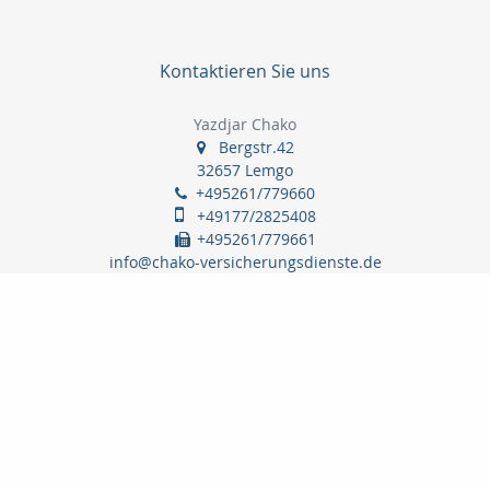
Kontaktieren Sie uns
Yazdjar Chako
Bergstr.42
32657 Lemgo
+495261/779660
+49177/2825408
+495261/779661
info@chako-versicherungsdienste.de
Nachricht schreiben
Startseite
Privat