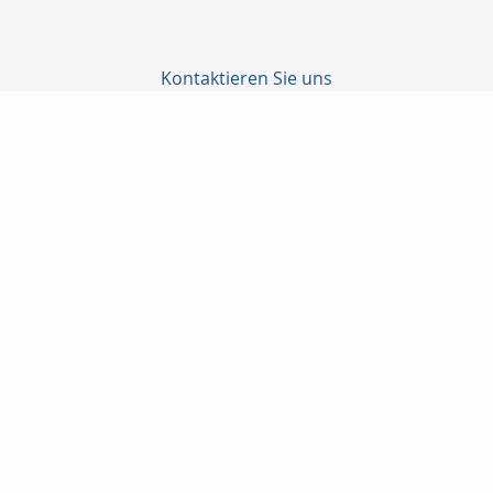
Kontaktieren Sie uns
Yazdjar Chako
Bergstr.42
32657 Lemgo
+495261/779660
+49177/2825408
+495261/779661
info@chako-versicherungsdienste.de
Nachricht schreiben
Startseite
Privat