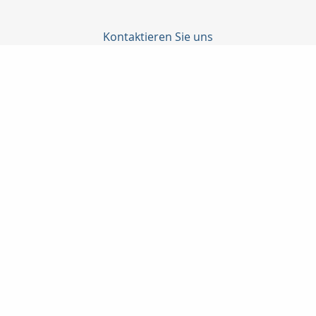
Kontaktieren Sie uns
Yazdjar Chako
Bergstr.42
32657 Lemgo
+495261/779660
+49177/2825408
+495261/779661
info@chako-versicherungsdienste.de
Nachricht schreiben
Startseite
Privat
Gewerbe